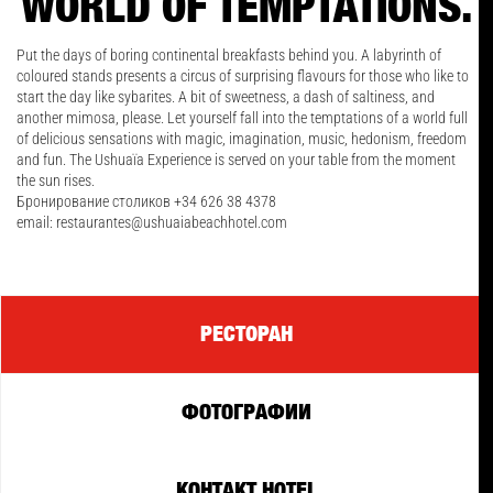
WORLD OF TEMPTATIONS.
Put the days of boring continental breakfasts behind you. A labyrinth of
coloured stands presents a circus of surprising flavours for those who like to
start the day like sybarites. A bit of sweetness, a dash of saltiness, and
another mimosa, please. Let yourself fall into the temptations of a world full
of delicious sensations with magic, imagination, music, hedonism, freedom
and fun. The Ushuaïa Experience is served on your table from the moment
the sun rises.
Бронирование столиков +34 626 38 4378
email: restaurantes@ushuaiabeachhotel.com
PECTOPAH
ФОТОГРАФИИ
КОНТАКТ HOTEL