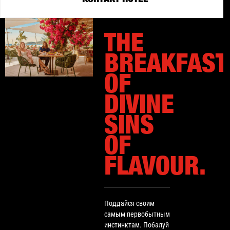
THE
BREAKFAST
OF
DIVINE
SINS
OF
FLAVOUR.
Поддайся своим
самым первобытным
инстинктам. Побалуй