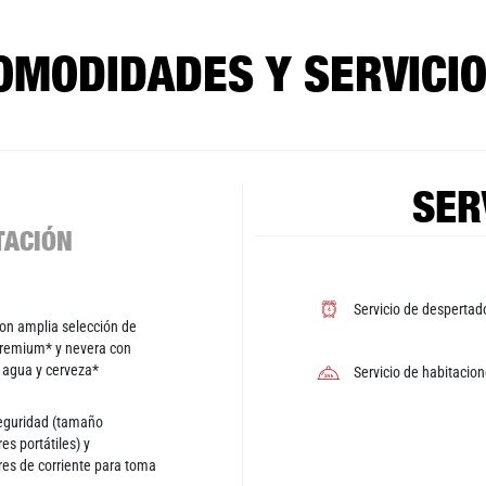
OMODIDADES Y SERVICIO
SER
TACIÓN
Servicio de despertad
on amplia selección de
remium* y nevera con
, agua y cerveza*
Servicio de habitacio
eguridad (tamaño
es portátiles) y
es de corriente para toma