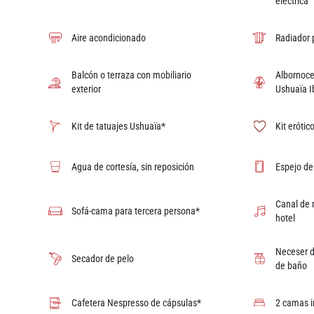
eléctrica
Aire acondicionado
Radiador 
Balcón o terraza con mobiliario
Albornoce
exterior
Ushuaïa I
Kit de tatuajes Ushuaïa*
Kit erótic
Agua de cortesía, sin reposición
Espejo de
Canal de 
Sofá-cama para tercera persona*
hotel
Neceser d
Secador de pelo
de baño
Cafetera Nespresso de cápsulas*
2 camas i