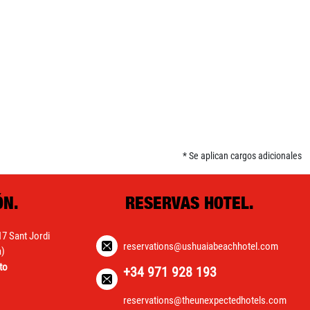
* Se aplican cargos adicionales
ÓN.
RESERVAS HOTEL.
17 Sant Jordi
reservations@ushuaiabeachhotel.com
a)
to
+34 971 928 193
reservations@theunexpectedhotels.com