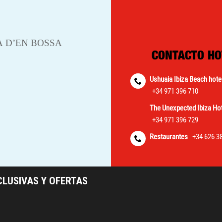
CONTACTO HO
Ushuaia Ibiza Beach hote
+34 971 396 710
The Unexpected Ibiza Hot
+34 971 396 729
Restaurantes
+34 626 3