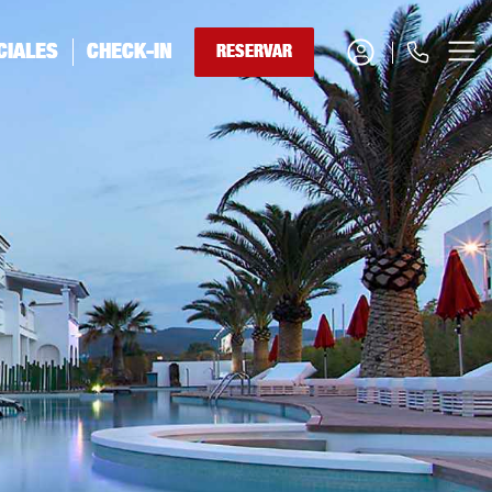
DEUTSCH
×
CIALES
CHECK-IN
RESERVAR
RESERVAR HABITACIÓN
0034 971 92 81 93
RESERVAR RESTAURANTE
+34 626 38 43 78