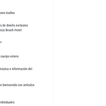
para toallas
s de diseño exclusivo
biza Beach Hotel
o*
 cuerpo entero
música e información del
e bienvenida con artículos
ndividuales