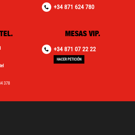
+34 871 624 780
TEL.
MESAS VIP.
l
+34 871 07 22 22
HACER PETICIÓN
el
84 378