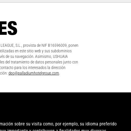
IES
LEAGUE, S.L., provista de NIF B16596009, ponen
 utilizadas en este sitio web y sus subdominios
 través de su navegación. Asimismo, USHUAIA
es del tratamiento de datos personales junto con
ontacto para los interesados la dirección
cción:
dpo@palladiumhotelgroup.com
.
mación sobre su visita como, por ejemplo, su idioma preferido
l muy importante y contribuyen a finalidades muy diversas.