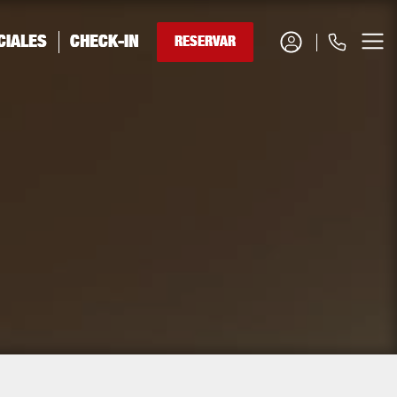
DEUTSCH
×
CIALES
CHECK-IN
RESERVAR
RESERVAR HABITACIÓN
0034 971 92 81 93
RESERVAR RESTAURANTE
+34 626 38 43 78