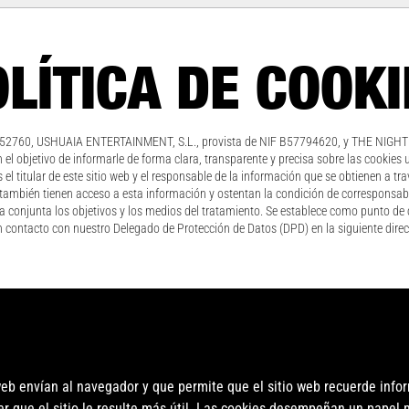
LÍTICA DE COOK
652760, USHUAIA ENTERTAINMENT, S.L., provista de NIF B57794620, y THE NIGHT 
n el objetivo de informarle de forma clara, transparente y precisa sobre las cookies
el titular de este sitio web y el responsable de la información que se obtienen a
mbién tienen acceso a esta información y ostentan la condición de corresponsabl
conjunta los objetivos y los medios del tratamiento. Se establece como punto de c
n contacto con nuestro Delegado de Protección de Datos (DPD) en la siguiente dire
eb envían al navegador y que permite que el sitio web recuerde infor
hacer que el sitio le resulte más útil. Las cookies desempeñan un pape