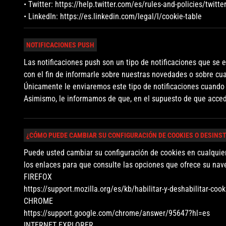
• Twitter: https://help.twitter.com/es/rules-and-policies/twitte
• LinkedIn: https://es.linkedin.com/legal/l/cookie-table
NOTIFICACIONES PUSH
Las notificaciones push son un tipo de notificaciones que se e
con el fin de informarle sobre nuestras novedades o sobre cual
Únicamente le enviaremos este tipo de notificaciones cuando 
Asimismo, le informamos de que, en el supuesto de que acceda
¿CÓMO PUEDE CAMBIAR SU CONFIGURACIÓN DE COOKIES O DESINS
Puede usted cambiar su configuración de cookies en cualquier
los enlaces para que consulte las opciones que ofrece su nav
FIREFOX
https://support.mozilla.org/es/kb/habilitar-y-deshabilitar-cook
CHROME
https://support.google.com/chrome/answer/95647?hl=es
INTERNET EXPLORER