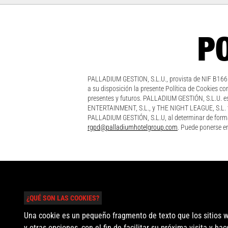
PO
PALLADIUM GESTION, S.L.U., provista de NIF B16
a su disposición la presente Política de Cookies co
presentes y futuros. PALLADIUM GESTIÓN, S.L.U. es 
ENTERTAINMENT, S.L., y THE NIGHT LEAGUE, S.L. ta
PALLADIUM GESTIÓN, S.L.U, al determinar de forma 
rgpd@palladiumhotelgroup.com
. Puede ponerse e
¿QUÉ SON LAS COOKIES?
Una cookie es un pequeño fragmento de texto que los sitios w
y otras opciones, con el fin de facilitar su próxima visita y 