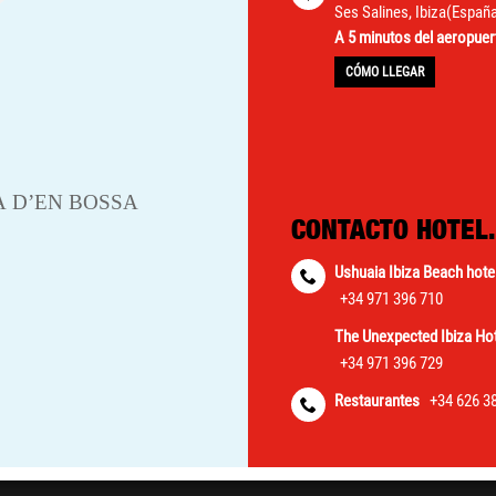
Ses Salines, Ibiza(Españ
A 5 minutos del aeropuer
CÓMO LLEGAR
CONTACTO HOTEL.
Ushuaia Ibiza Beach hote
+34 971 396 710
The Unexpected Ibiza Hot
+34 971 396 729
Restaurantes
+34 626 3