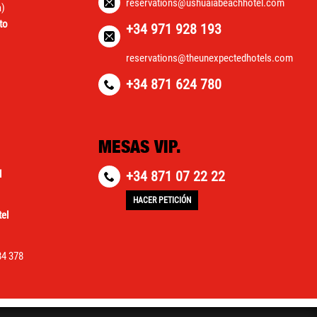
reservations@ushuaiabeachhotel.com
a)
to
+34 971 928 193
reservations@theunexpectedhotels.com
+34 871 624 780
MESAS VIP.
l
+34 871 07 22 22
HACER PETICIÓN
el
84 378