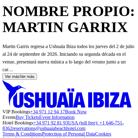
NOMBRE PROPIO:
MARTIN GARRIX
Martin Garrix regresa a Ushuaïa Ibiza todos los jueves del 2 de julio
al 24 de septiembre de 2026. Iniciando su segunda década en el
venue, presentará nueva música a lo largo del verano junto a un
car…
Ver más
Ver más
VIP Bookings
+34 971 12 94 17
Book Now
Events
Buy Tickets
Event Information
Hotel Bookings
+34 971 92 81 93
USA (toll free): +1 646-751-
8362
reservations@ushuaiabeachhotel.com
Terms & Conditions
Protection of Personal Data
Cookies