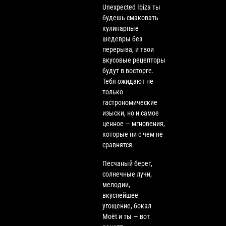
Unexpected Ibiza ты
будешь смаковать
кулинарные
шедевры без
перерыва, и твои
вкусовые рецепторы
будут в восторге.
Тебя ожидают не
только
гастрономические
изыски, но и самое
ценное — мгновения,
которые ни с чем не
сравнятся.
Песчаный берег,
солнечные лучи,
мелодии,
вкуснейшее
угощение, бокал
Moët и ты — вот