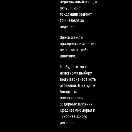
неразрывный союз, а
актуальные
тенденции задают
тон неделя за
неделей.
Здесь жажда
праздника и аппетит
не застанут тебя
врасплох.
Но будь готов к
нелегкому выбору,
ведь вариантов хоть
отбавляй. В каждом
блюде ты
распознаешь
задорные влияния
Средиземноморья и
Тихоокеанского
региона.