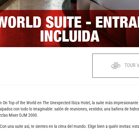
 WORLD SUITE - ENTRA
INCLUIDA
TOUR 
 I’m On Top of the World en The Unexpected Ibiza Hotel, la suite más impresionante
ipados con todo lo imaginable: salón de reuniones, vestidor, una bañera de hidrom
ezclas Mixer DJM 2000.
on una suite así, te sientes en la cima del mundo. Elige bien a quién invitas: esta