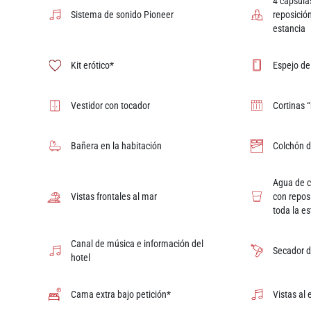
4 cápsulas
Sistema de sonido Pioneer
reposición
estancia
Kit erótico*
Espejo de
Vestidor con tocador
Cortinas “
Bañera en la habitación
Colchón d
Agua de c
Vistas frontales al mar
con reposi
toda la e
Canal de música e información del
Secador d
hotel
Cama extra bajo petición*
Vistas al