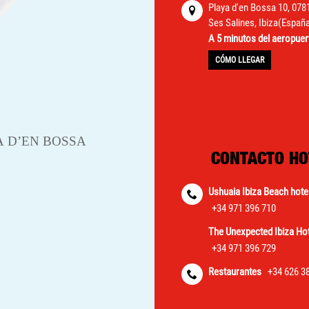
Playa d'en Bossa 10, 078
Ses Salines, Ibiza(Españ
A 5 minutos del aeropuer
CÓMO LLEGAR
CONTACTO HO
Ushuaia Ibiza Beach hote
+34 971 396 710
The Unexpected Ibiza Hot
+34 971 396 729
Restaurantes
+34 626 3