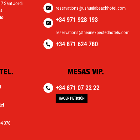
17 Sant Jordi
reservations@ushuaiabeachhotel.com
a)
to
+34 971 928 193
reservations@theunexpectedhotels.com
+34 871 624 780
TEL.
MESAS VIP.
l
+34 871 07 22 22
HACER PETICIÓN
el
84 378