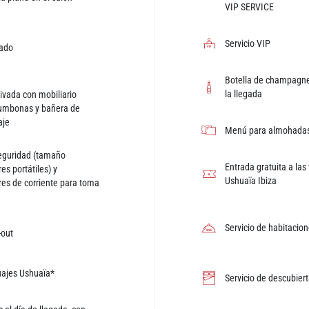
VIP SERVICE
Servicio VIP
ado
Botella de champagne
la llegada
rivada con mobiliario
 tumbonas y bañera de
aje
Menú para almohada
eguridad (tamaño
Entrada gratuita a las 
es portátiles) y
Ushuaïa Ibiza
es de corriente para toma
Servicio de habitacio
-out
tuajes Ushuaïa*
Servicio de descubier