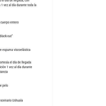
 el día de llegada, con
 1 vez al día durante toda la
 cuerpo entero
black-out”
e espuma viscoelástica
ortesía el día de llegada
ción 1 vez al día durante
stancia
e pelo
 escenario Ushuaïa