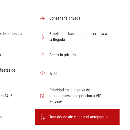
Conserjería privada
 de cortesía a
Botella de champagne de cortesía a
la llegada
s
Check-in privado
fiestas de
Wi-Fi
Prioridad en la reserva de
nes 24h*
restaurantes, bajo petición a VIP
Service*
ta
Transfer desde y hacia el aeropuerto