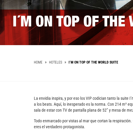
I´M ON TOP OF THE
HOME
HOTELES
I´M ON TOP OF THE WORLD SUITE
La envidia inspira, y por eso los VIP codician tanto la suite
a los beats. Aquí, lo inesperado es la norma. Con 214 m² equ
sala de estar con TV de pantalla plana de 52’’ y mesa de m
Todo enmarcado por vistas al mar que cortan la respiración. C
eres el verdadero protagonista.