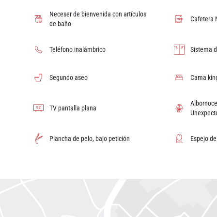
Neceser de bienvenida con artículos
Cafetera 
de baño
Teléfono inalámbrico
Sistema d
Segundo aseo
Cama king
Albornoce
TV pantalla plana
Unexpecte
Plancha de pelo, bajo petición
Espejo d