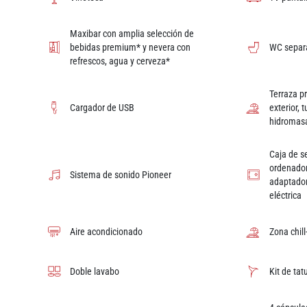
Maxibar con amplia selección de
bebidas premium* y nevera con
WC separ
refrescos, agua y cerveza*
Terraza p
Cargador de USB
exterior,
hidromas
Caja de s
ordenador
Sistema de sonido Pioneer
adaptador
eléctrica
Aire acondicionado
Zona chill
Doble lavabo
Kit de ta