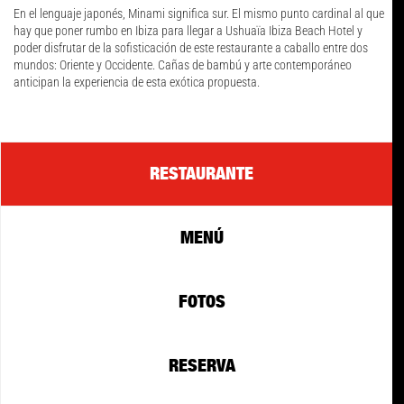
En el lenguaje japonés, Minami significa sur. El mismo punto cardinal al que
hay que poner rumbo en Ibiza para llegar a Ushuaïa Ibiza Beach Hotel y
poder disfrutar de la sofisticación de este restaurante a caballo entre dos
mundos: Oriente y Occidente. Cañas de bambú y arte contemporáneo
anticipan la experiencia de esta exótica propuesta.
RESTAURANTE
MENÚ
FOTOS
RESERVA