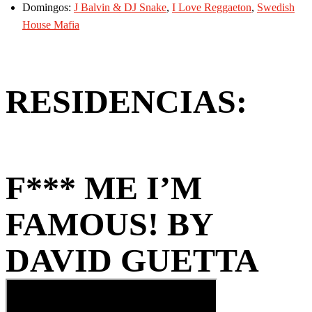
Domingos:
J Balvin & DJ Snake
,
I Love Reggaeton
,
Swedish
House Mafia
RESIDENCIAS:
F*** ME I’M
FAMOUS! BY
DAVID GUETTA