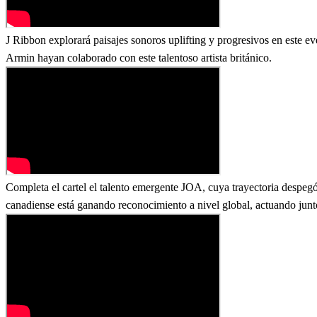
J Ribbon explorará paisajes sonoros uplifting y progresivos en este
Armin hayan colaborado con este talentoso artista británico.
Completa el cartel el talento emergente JOA, cuya trayectoria despeg
canadiense está ganando reconocimiento a nivel global, actuando ju