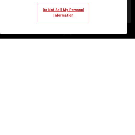
Do Not Sell My Personal
Information
© Todos los derechos. 2018. Parte de
Palladium Hotel
Group