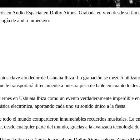
rris en Audio Espacial en Dolby Atmos. Grabada en vivo desde su famosa
nología de audio inmersivo.
untos clave alrededor de Ushuaïa Ibiza. La grabación se mezcló utiliz
ue te transportará directamente a nuestra pista de baile en cuanto le des 
 viernes en Ushuaïa Ibiza como un evento verdaderamente imperdible en
úsica electrónica, aportando cada uno su sonido único a la fiesta.
s de todo el mundo compartieron innumerables recuerdos musicales. La ene
, desde cualquier parte del mundo, gracias a la avanzada tecnología d
n Ushuaïa Ibiza en Audio Espacial con Dolby Atmos solo en Apple Musi