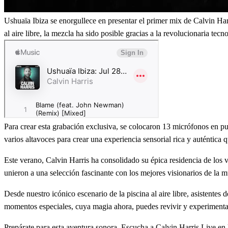
Ushuaïa Ibiza se enorgullece en presentar el primer mix de Calvin Ha
al aire libre, la mezcla ha sido posible gracias a la revolucionaria tec
Para crear esta grabación exclusiva, se colocaron 13 micrófonos en p
varios altavoces para crear una experiencia sensorial rica y auténtica q
Este verano, Calvin Harris ha consolidado su épica residencia de los
unieron a una selección fascinante con los mejores visionarios de la m
Desde nuestro icónico escenario de la piscina al aire libre, asistente
momentos especiales, cuya magia ahora, puedes revivir y experimentar
Prepárate para esta aventura sonora. Escucha a Calvin Harris Live e