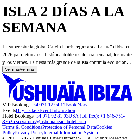
ISLA 2 DÍAS A LA
SEMANA
La superestrella global Calvin Harris regresará a Ushuaïa Ibiza en
2026 para retomar su histórica doble residencia semanal, los martes
y los viernes. La fiesta más grande de la isla continúa evolucion…
Ver más
Ver más
VIP Bookings
+34 971 12 94 17
Book Now
Events
Buy Tickets
Event Information
Hotel Bookings
+34 971 92 81 93
USA (toll free): +1 646-751-
8362
reservations@ushuaiabeachhotel.com
Terms & Conditions
Protection of Personal Data
Cookies
Policy
Privacy Policy
Internal Information System
© 2011 - 2026 Ushuaïa Entertainment S.L. All Rights Reserved.